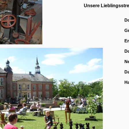
Unsere Lieblingsstr
Do
Gr
E
D
Ne
D
Ha