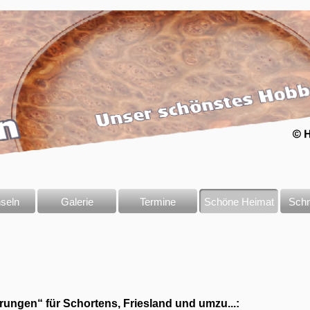
seln
Galerie
Termine
Schöne Heimat
Sch
ungen“ für Schortens, Friesland und umzu...: