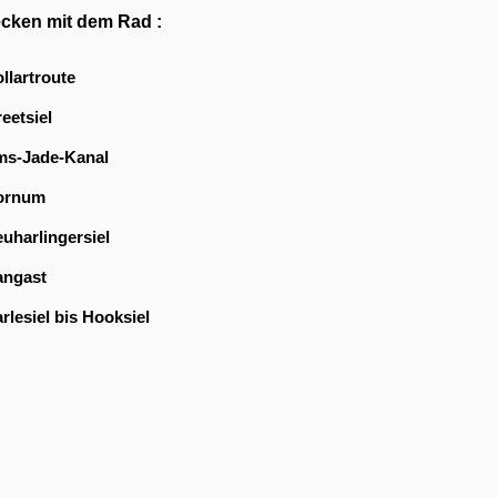
ecken mit dem Rad :
llartroute
eetsiel
ms-
Jade-
Kanal
ornum
uharlingersiel
angast
rlesiel bis Hooksiel